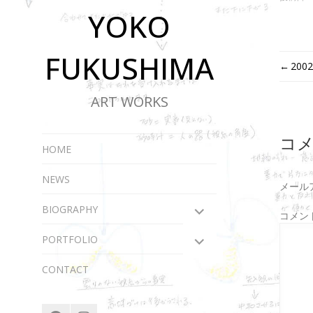
YOKO
FUKUSHIMA
投
200
稿
ART WORKS
ナ
コ
ビ
HOME
ゲ
NEWS
メール
ー
サ
BIOGRAPHY
コメン
ブ
シ
メ
サ
PORTFOLIO
ニ
ブ
ョ
ュ
メ
CONTACT
ー
ニ
ン
を
ュ
展
ー
facebook
instagram