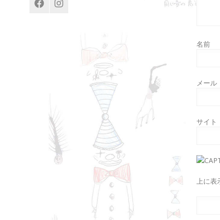
開
を
展
開
名前
メール
サイト
上に表