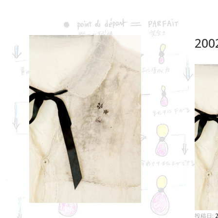
コ
ン
テ
ン
200
ツ
へ
ス
キ
ッ
プ
投稿日: